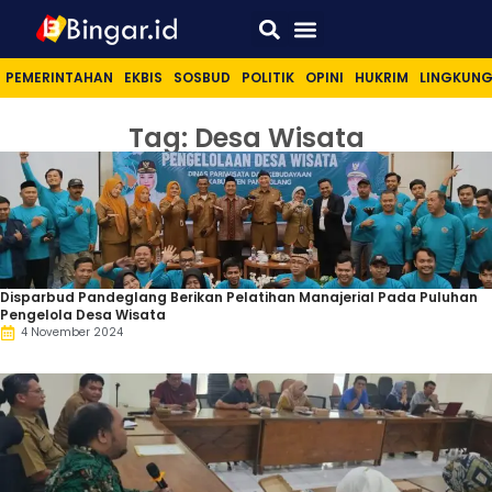
Sport & Lifestyle
PEMERINTAHAN
EKBIS
SOSBUD
POLITIK
OPINI
HUKRIM
LINGKUN
Tag: Desa Wisata
Disparbud Pandeglang Berikan Pelatihan Manajerial Pada Puluhan
Pengelola Desa Wisata
4 November 2024