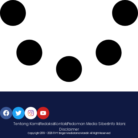
Tentang Kami
Redaksi
Kontak
Pedoman Media Siber
Info Iklan
Disclaimer
Copyright 2019 – 2026 © PT Bingar Mediatama Mandiri All Right Reserved