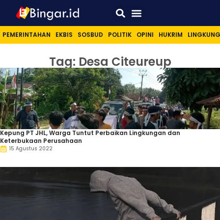
Sport & Lifestyle
PEMERINTAHAN
EKBIS
SOSBUD
POLITIK
OPINI
HUKRIM
LINGKUN
Tag: Desa Citeureup
Kepung PT JHL, Warga Tuntut Perbaikan Lingkungan dan
Keterbukaan Perusahaan
15 Agustus 2022