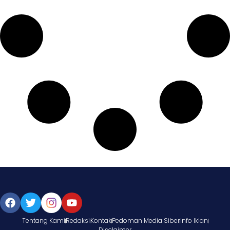
Tentang Kami
Redaksi
Kontak
Pedoman Media Siber
Info Iklan
Disclaimer