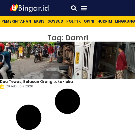
Sport & Lifestyle
PEMERINTAHAN
EKBIS
SOSBUD
POLITIK
OPINI
HUKRIM
LINGKUN
Tag: Damri
Dua Tewas, Belasan Orang Luka-luka
29 Februari 2020