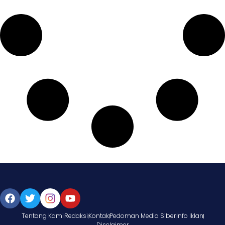
Tentang Kami
Redaksi
Kontak
Pedoman Media Siber
Info Iklan
Disclaimer