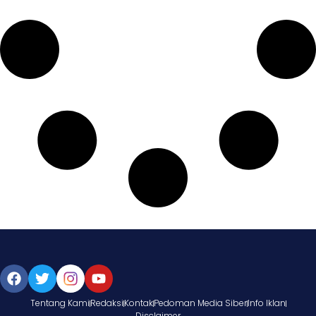
Tentang Kami
Redaksi
Kontak
Pedoman Media Siber
Info Iklan
Disclaimer