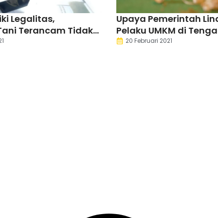
iki Legalitas,
Upaya Pemerintah Lin
Tani Terancam Tidak
Pelaku UMKM di Teng
tuan
21
20 Februari 2021