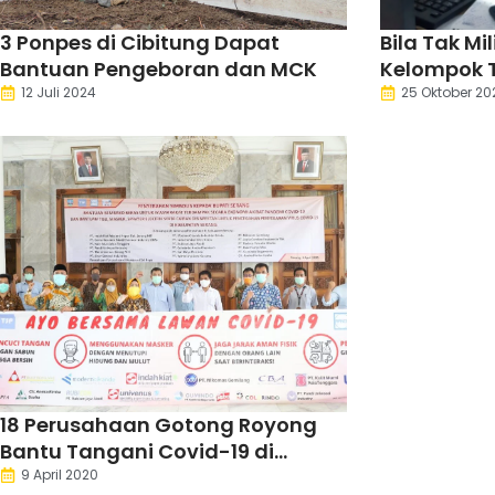
3 Ponpes di Cibitung Dapat
Bila Tak Mil
Bantuan Pengeboran dan MCK
Kelompok 
Dapat Ban
12 Juli 2024
25 Oktober 20
18 Perusahaan Gotong Royong
Bantu Tangani Covid-19 di
Kabupaten Serang
9 April 2020