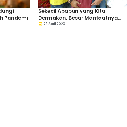
dungi
Sekecil Apapun yang Kita
ah Pandemi
Dermakan, Besar Manfaatnya
Bagi yang Membutuhkan
23 April 2020