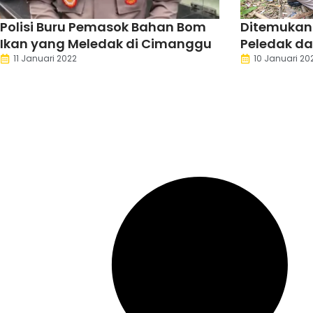
Polisi Buru Pemasok Bahan Bom
Ditemukan
Ikan yang Meledak di Cimanggu
Peledak da
Cimanggu
11 Januari 2022
10 Januari 20