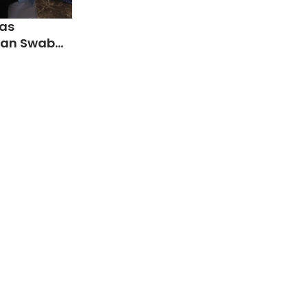
as
dan Swab