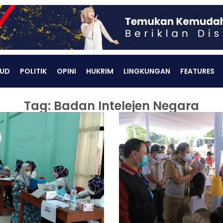
UD
POLITIK
OPINI
HUKRIM
LINGKUNGAN
FEATURES
Tag: Badan Intelejen Negara