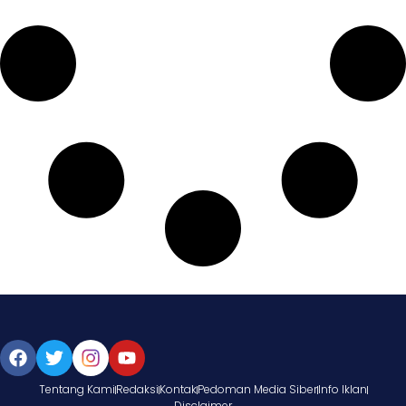
Tentang Kami
Redaksi
Kontak
Pedoman Media Siber
Info Iklan
Disclaimer