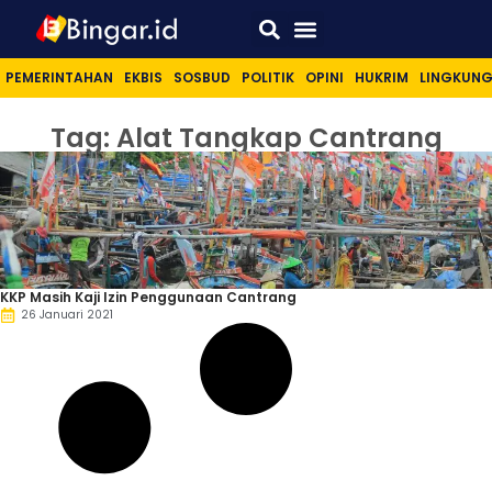
Sport & Lifestyle
PEMERINTAHAN
EKBIS
SOSBUD
POLITIK
OPINI
HUKRIM
LINGKUN
Tag: Alat Tangkap Cantrang
KKP Masih Kaji Izin Penggunaan Cantrang
26 Januari 2021