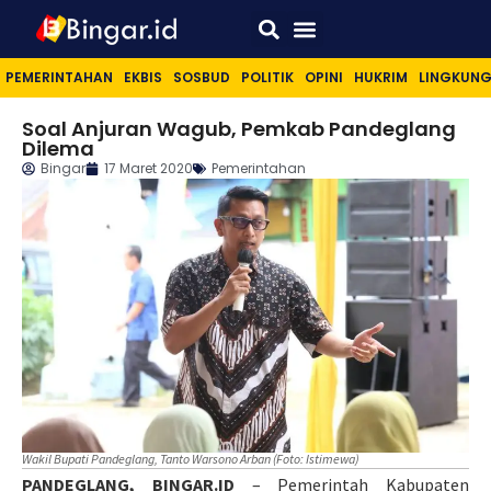
Sport & Lifestyle
PEMERINTAHAN
EKBIS
SOSBUD
POLITIK
OPINI
HUKRIM
LINGKUN
Soal Anjuran Wagub, Pemkab Pandeglang
Dilema
Bingar
17 Maret 2020
Pemerintahan
Wakil Bupati Pandeglang, Tanto Warsono Arban (Foto: Istimewa)
PANDEGLANG, BINGAR.ID
– Pemerintah Kabupaten