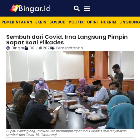
Sport & Lifestyle
PEMERINTAHAN
EKBIS
SOSBUD
POLITIK
OPINI
HUKRIM
LINGKUN
Sembuh dari Covid, Irna Langsung Pimpin
Rapat Soal Pilkades
Bingar
30 Juli 2021
Pemerintahan
Bupati Pandeglang, Irna Narulita memimpin rapat soal Pilkades usai dinyatakan
sembuh dari Covid-19. (Istimewa)