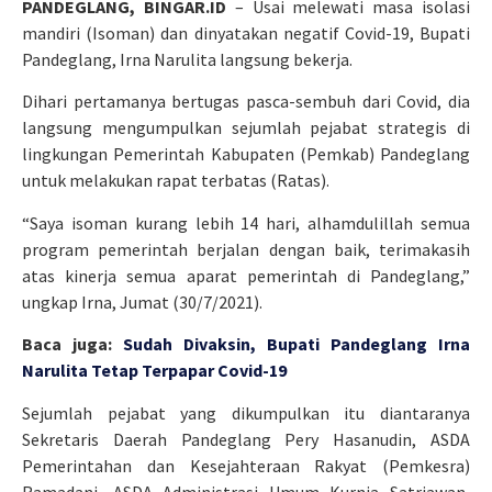
PANDEGLANG, BINGAR.ID
– Usai melewati masa isolasi
mandiri (Isoman) dan dinyatakan negatif Covid-19, Bupati
Pandeglang, Irna Narulita langsung bekerja.
Dihari pertamanya bertugas pasca-sembuh dari Covid, dia
langsung mengumpulkan sejumlah pejabat strategis di
lingkungan Pemerintah Kabupaten (Pemkab) Pandeglang
untuk melakukan rapat terbatas (Ratas).
“Saya isoman kurang lebih 14 hari, alhamdulillah semua
program pemerintah berjalan dengan baik, terimakasih
atas kinerja semua aparat pemerintah di Pandeglang,”
ungkap Irna, Jumat (30/7/2021).
Baca juga:
Sudah Divaksin, Bupati Pandeglang Irna
Narulita Tetap Terpapar Covid-19
Sejumlah pejabat yang dikumpulkan itu diantaranya
Sekretaris Daerah Pandeglang Pery Hasanudin, ASDA
Pemerintahan dan Kesejahteraan Rakyat (Pemkesra)
Ramadani, ASDA Administrasi Umum Kurnia Satriawan,