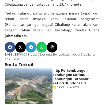
Cibalagung dengan total panjang 13,7 kilometer.
“Selain saluran, pintu air, bangunan irigasi (juga) kami
rehab. Jalan inspeksi kami lakukan pengerasan.
(Rehabilitasi jaringan irigasi) Cibaliung kanan akan kami
tangani tahun depan, jadi bertahap,” tandas Gilang.
(
Ahmad/Red
)
TAGS :
BBWSC3
,
Irigasi Cibaliung
,
Rehabilitasi Irigasi Cibaliung
,
SNVT PJPA
Berita Terkait
Intip Perkembangan
Bendungan Karian,
Bendungan Terbesar
Ketiga di Indonesia
29 Oktober 2021