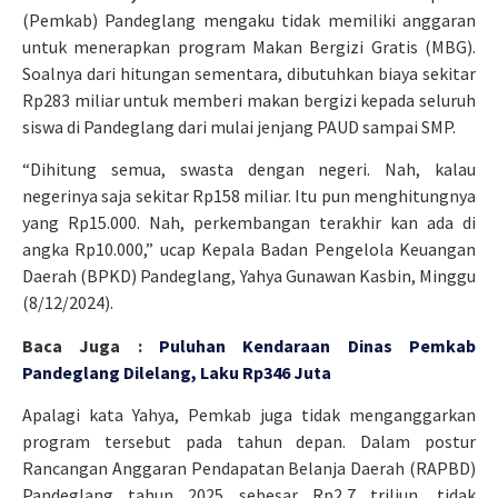
(Pemkab) Pandeglang mengaku tidak memiliki anggaran
untuk menerapkan program Makan Bergizi Gratis (MBG).
Soalnya dari hitungan sementara, dibutuhkan biaya sekitar
Rp283 miliar untuk memberi makan bergizi kepada seluruh
siswa di Pandeglang dari mulai jenjang PAUD sampai SMP.
“Dihitung semua, swasta dengan negeri. Nah, kalau
negerinya saja sekitar Rp158 miliar. Itu pun menghitungnya
yang Rp15.000. Nah, perkembangan terakhir kan ada di
angka Rp10.000,” ucap Kepala Badan Pengelola Keuangan
Daerah (BPKD) Pandeglang, Yahya Gunawan Kasbin, Minggu
(8/12/2024).
Baca Juga :
Puluhan Kendaraan Dinas Pemkab
Pandeglang Dilelang, Laku Rp346 Juta
Apalagi kata Yahya, Pemkab juga tidak menganggarkan
program tersebut pada tahun depan. Dalam postur
Rancangan Anggaran Pendapatan Belanja Daerah (RAPBD)
Pandeglang tahun 2025 sebesar Rp2,7 triliun, tidak