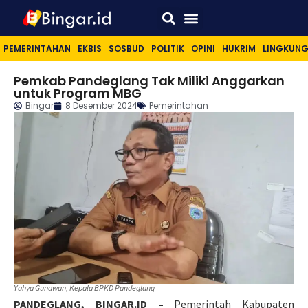
Sport & Lifestyle
PEMERINTAHAN
EKBIS
SOSBUD
POLITIK
OPINI
HUKRIM
LINGKUN
Pemkab Pandeglang Tak Miliki Anggarkan
untuk Program MBG
Bingar
8 Desember 2024
Pemerintahan
Yahya Gunawan, Kepala BPKD Pandeglang
PANDEGLANG, BINGAR.ID –
Pemerintah Kabupaten