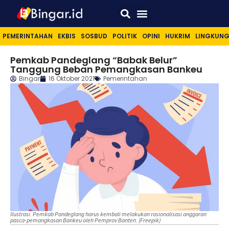
Sport & Lifestyle
PEMERINTAHAN
EKBIS
SOSBUD
POLITIK
OPINI
HUKRIM
LINGKUN
Pemkab Pandeglang “Babak Belur”
Tanggung Beban Pemangkasan Bankeu
Bingar
16 Oktober 2021
Pemerintahan
Ilustrasi. Pemkab Pandeglang harus kembali melakukan rasionalisasi anggaran
pasca-pemangkasan Bankeu oleh Pemprov Banten. (Freepik)