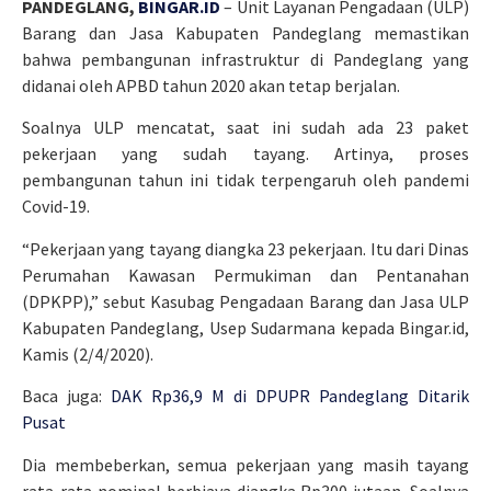
PANDEGLANG,
BINGAR.ID
– Unit Layanan Pengadaan (ULP)
Barang dan Jasa Kabupaten Pandeglang memastikan
bahwa pembangunan infrastruktur di Pandeglang yang
didanai oleh APBD tahun 2020 akan tetap berjalan.
Soalnya ULP mencatat, saat ini sudah ada 23 paket
pekerjaan yang sudah tayang. Artinya, proses
pembangunan tahun ini tidak terpengaruh oleh pandemi
Covid-19.
“Pekerjaan yang tayang diangka 23 pekerjaan. Itu dari Dinas
Perumahan Kawasan Permukiman dan Pentanahan
(DPKPP),” sebut Kasubag Pengadaan Barang dan Jasa ULP
Kabupaten Pandeglang, Usep Sudarmana kepada Bingar.id,
Kamis (2/4/2020).
Baca juga:
DAK Rp36,9 M di DPUPR Pandeglang Ditarik
Pusat
Dia membeberkan, semua pekerjaan yang masih tayang
rata-rata nominal berbiaya diangka Rp300 jutaan. Soalnya