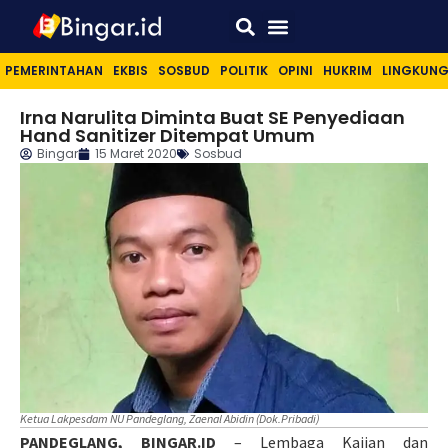
Sport & Lifestyle
PEMERINTAHAN
EKBIS
SOSBUD
POLITIK
OPINI
HUKRIM
LINGKUN
Irna Narulita Diminta Buat SE Penyediaan
Hand Sanitizer Ditempat Umum
Bingar
15 Maret 2020
Sosbud
Ketua Lakpesdam NU Pandeglang, Zaenal Abidin (Dok.Pribadi)
PANDEGLANG, BINGAR.ID
– Lembaga Kajian dan