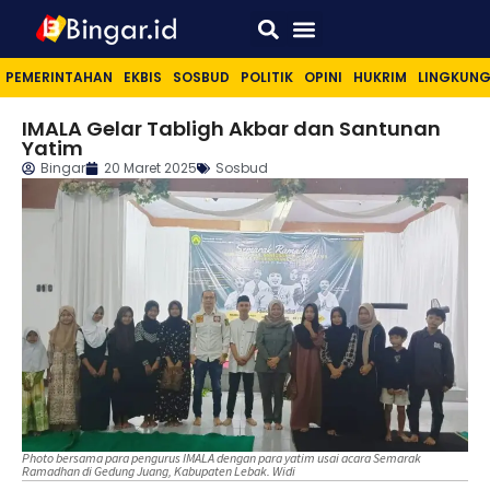
Sport & Lifestyle
PEMERINTAHAN
EKBIS
SOSBUD
POLITIK
OPINI
HUKRIM
LINGKUN
IMALA Gelar Tabligh Akbar dan Santunan
Yatim
Bingar
20 Maret 2025
Sosbud
Photo bersama para pengurus IMALA dengan para yatim usai acara Semarak
Ramadhan di Gedung Juang, Kabupaten Lebak. Widi