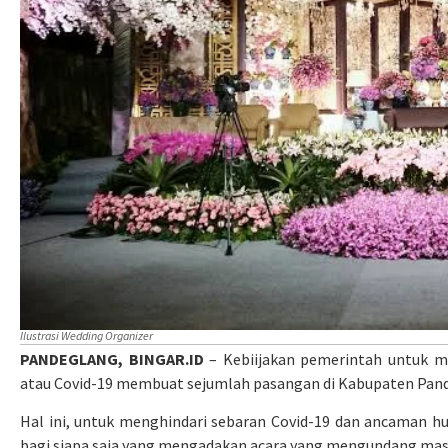
Ilustrasi Wedding Organizer
PANDEGLANG, BINGAR.ID
– Kebiijakan pemerintah untuk me
atau Covid-19 membuat sejumlah pasangan di Kabupaten Pand
Hal ini, untuk menghindari sebaran Covid-19 dan ancaman hu
bagi siapa saja yang mengadakan acara yang mengundang massa