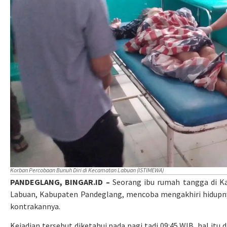
Korban Percobaan Bunuh Diri di Kecamatan Labuan (ISTIMEWA)
PANDEGLANG, BINGAR.ID –
Seorang ibu rumah tangga di K
Labuan, Kabupaten Pandeglang, mencoba mengakhiri hidupn
kontrakannya.
Kejadian tersebut diketahui pada pagi tadi 09:45 WIB, hal itu 