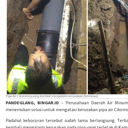
Pipa Air Cikoromoy yang kembali mengalami kerusakan (Istimewa)
PANDEGLANG, BINGAR.ID
– Perusahaan Daerah Air Minu
menemukan solusi untuk mengatasi kerusakan pipa air Cikomo
Padahal kebocoran tersebut sudah lama berlangsung. Terbar
kembali mengalami kerusakan pada pipa yang terletak di Ka