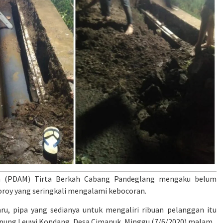
m (PDAM) Tirta Berkah Cabang Pandeglang mengaku belum
roy yang seringkali mengalami kebocoran.
u, pipa yang sedianya untuk mengaliri ribuan pelanggan itu
mpung Leuwi Kondang, Desa Cimanuk, Minggu (7/6/2020) malam.