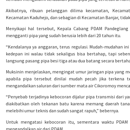
Akibatnya, ribuan pelanggan dilima kecamatan, Kecama
Kecamatan Kaduhejo, dan sebagian di Kecamatan Banjar, tidak 
Menyikapi hal tersebut, Kepala Cabang PDAM Pandeglang 
mengganti pipa yang sudah berusia lebih dari 20 tahun itu.
“Kendalanya ya anggaran, terus regulasi. Mudah-mudahan ini
kedepan ini walau tidak sekaligus bisa bertahap, tapi seben
langsung pasang pipa besi tiga atau dua batang secara bertahap
Muksinin menjelaskan, mengingat umur jaringan pipa yang men
apabila pipa tersebut dinilai mudah pecah jika terkena
mengandalkan saluran dari sumber mata air Cikoromoy mencap
“Penyebab terjadinya kebocoran dijalur pipa transmisi dari y
diakibatkan oleh tekanan batu karena memang daerah tanah
melebihi umur teknis dan sudah sangat rapuh,” bebernya.
Untuk mengatasi kebocoran itu, sementara waktu PDAM m
mengandalkan air dari PDAM.