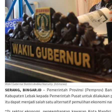
Wakil Gubernur Banten Andika Hazrumy. (Istimewa)
SERANG, BINGAR.ID
– Pemerintah Provinsi (Pemprov) Ba
Kabupaten Lebak kepada Pemerintah Pusat untuk dilakukan
itu dapat menjadi salah satu alternatif pemulihan ekonomi nas
“Di sektor ekonomi, pengembangan kawasan Kota Mandiri 