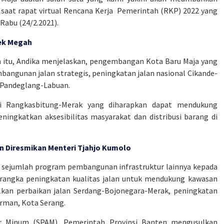
saat rapat virtual Rencana Kerja Pemerintah (RKP) 2022 yang
abu (24/2.2021).
ek Megah
 itu, Andika menjelaskan, pengembangan Kota Baru Maja yang
bangunan jalan strategis, peningkatan jalan nasional Cikande-
g-Pandeglang-Labuan.
pi Rangkasbitung-Merak yang diharapkan dapat mendukung
ingkatkan aksesibilitas masyarakat dan distribusi barang di
dan Diresmikan Menteri Tjahjo Kumolo
 sejumlah program pembangunan infrastruktur lainnya kepada
rangka peningkatan kualitas jalan untuk mendukung kawasan
lkan perbaikan jalan Serdang-Bojonegara-Merak, peningkatan
rman, Kota Serang.
ir Minum (SPAM), Pemerintah Provinsi Banten mengusulkan