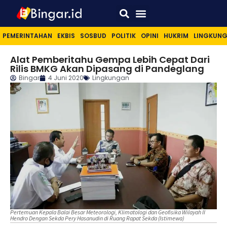
Sport & Lifestyle
PEMERINTAHAN
EKBIS
SOSBUD
POLITIK
OPINI
HUKRIM
LINGKUN
Alat Pemberitahu Gempa Lebih Cepat Dari
Rilis BMKG Akan Dipasang di Pandeglang
Bingar
4 Juni 2020
Lingkungan
Pertemuan Kepala Balai Besar Meteorologi, Klimatologi dan Geofisika Wilayah II
Hendro Dengan Sekda Pery Hasanudin di Ruang Rapat Sekda (Istimewa)