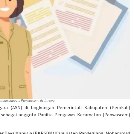
erimaan anggota Panwascam. (Istimewa)
egara (ASN) di lingkungan Pemerintah Kabupaten (Pemkab)
si sebagai anggota Panitia Pengawas Kecamatan (Panwascam)
r Daya Manusia (BKPSDM) Kabupaten Pandeglang, Mohammad