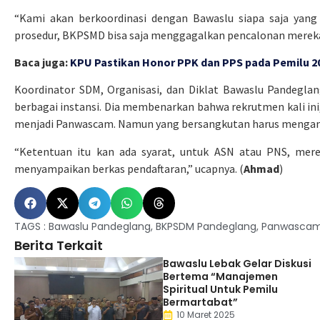
“Kami akan berkoordinasi dengan Bawaslu siapa saja yang m
prosedur, BKPSMD bisa saja menggagalkan pencalonan mereka
Baca juga:
KPU Pastikan Honor PPK dan PPS pada Pemilu 2
Koordinator SDM, Organisasi, dan Diklat Bawaslu Pandeglang
berbagai instansi. Dia membenarkan bahwa rekrutmen kali in
menjadi Panwascam. Namun yang bersangkutan harus mengantongi
“Ketentuan itu kan ada syarat, untuk ASN atau PNS, mere
menyampaikan berkas pendaftaran,” ucapnya. (
Ahmad
)
TAGS :
Bawaslu Pandeglang
,
BKPSDM Pandeglang
,
Panwasca
Berita Terkait
Bawaslu Lebak Gelar Diskusi
Bertema “Manajemen
Spiritual Untuk Pemilu
Bermartabat”
10 Maret 2025