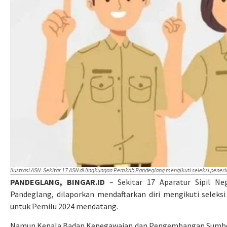
Ilustrasi ASN. Sekitar 17 ASN di lingkungan Pemkab Pandeglang mengikuti seleksi pen
PANDEGLANG, BINGAR.ID
– Sekitar 17 Aparatur Sipil N
Pandeglang, dilaporkan mendaftarkan diri mengikuti selek
untuk Pemilu 2024 mendatang.
Namun Kepala Badan Kepegawaian dan Pengembangan Sumbe