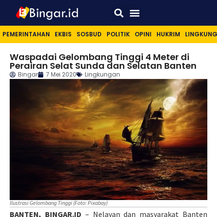
Sport & Lifestyle
PEMERINTAHAN
EKBIS
SOSBUD
POLITIK
OPINI
HUKRIM
LINGKUN
Waspadai Gelombang Tinggi 4 Meter di
Perairan Selat Sunda dan Selatan Banten
Bingar
7 Mei 2020
Lingkungan
Ilustrasi Gelombang Tinggi (Foto: Pixabay)
BANTEN, BINGAR.ID
– Nelayan dan masyarakat Banten