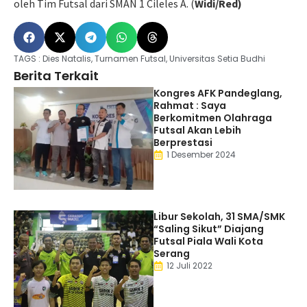
oleh Tim Futsal dari SMAN 1 Cileles A. (
Widi/Red)
TAGS :
Dies Natalis
,
Turnamen Futsal
,
Universitas Setia Budhi
Berita Terkait
Kongres AFK Pandeglang,
Rahmat : Saya
Berkomitmen Olahraga
Futsal Akan Lebih
Berprestasi
1 Desember 2024
Libur Sekolah, 31 SMA/SMK
“Saling Sikut” Diajang
Futsal Piala Wali Kota
Serang
12 Juli 2022