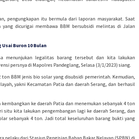
n, pengungkapan itu bermula dari laporan masyarakat. Saat
an yang dicurigai membawa BBM bersubsidi melintas di Jalan
 Usai Buron 10 Bulan
sa menunjukan legalitas barang tersebut dan kita lakukan
nsi persnya di Mapolres Pandeglang, Selasa (3/1/2023) siang.
 ton BBM jenis bio solar yang disubsidi pemerintah. Kemudian,
yah, yakni Kecamatan Patia dan daerah Serang, dan berhasil
ta kembangkan ke daerah Patia dan menemukan sebanyak 4 ton
ri situ kita lakukan pengembangan lagi ke daerah Serang, dan
lar sebanyak 4 ton. Jadi total keseluruhan barang bukti yang
ra pelaku dari Stasiun Pengisian Bahan Bakar Nelayan (SPBN) di