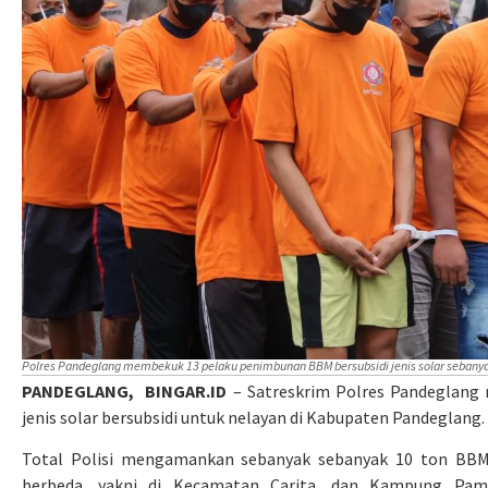
Polres Pandeglang membekuk 13 pelaku penimbunan BBM bersubsidi jenis solar sebanyak
PANDEGLANG, BINGAR.ID
– Satreskrim Polres Pandeglang
jenis solar bersubsidi untuk nelayan di Kabupaten Pandeglang.
Total Polisi mengamankan sebanyak sebanyak 10 ton BBM be
berbeda, yakni di Kecamatan Carita, dan Kampung Pama