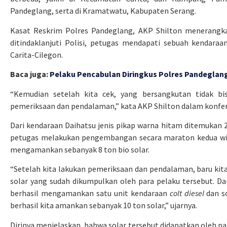
Pandeglang, serta di Kramatwatu, Kabupaten Serang.
Kasat Reskrim Polres Pandeglang, AKP Shilton menerangka
ditindaklanjuti Polisi, petugas mendapati sebuah kendara
Carita-Cilegon.
Baca juga:
Pelaku Pencabulan Diringkus Polres Pandeglang
“Kemudian setelah kita cek, yang bersangkutan tidak bi
pemeriksaan dan pendalaman,” kata AKP Shilton dalam konfere
Dari kendaraan Daihatsu jenis pikap warna hitam ditemukan 2
petugas melakukan pengembangan secara maraton kedua wila
mengamankan sebanyak 8 ton bio solar.
“Setelah kita lakukan pemeriksaan dan pendalaman, baru ki
solar yang sudah dikumpulkan oleh para pelaku tersebut. Da
berhasil mengamankan satu unit kendaraan
colt diesel
dan so
berhasil kita amankan sebanyak 10 ton solar,” ujarnya.
Dirinya menjelaskan, bahwa solar tersebut didapatkan oleh pa