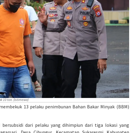
 10 ton. (Istimewa)
 membekuk 13 pelaku penimbunan Bahan Bakar Minyak (BBM)
rsubsidi dari pelaku yang dihimpiun dari tiga lokasi yang
garsari, Desa Cibungur, Kecamatan Sukaresmi Kabupaten