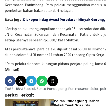
Kecamatan Panimbang. Para pelaku menggunakan modus seb
pembelian bahan bakar solar dari nelayan.
Baca juga:
Diskoperindag Awasi Peredaran Minyak Goreng,
“Setiap pelaku mengumpulkan sebanyak 35 liter solar dan diku
JN di Kecamatan Sukaresmi dan Kecamatan Patia untuk dijua
setiap liternya sebesar Rp1.000,” kata Shilton.
Atas perbuatannya, para pelaku dijerat pasal 55 UU RI Nomor
diubah dalam UU RI nomor 11 tahun 2020 tentang Cipta Kerja 
“Para pelaku diancam kurungan pidana penjara paling lama 6 t
(
Ahmad
)
TAGS :
BBM Subsidi
,
Berita Pandeglang
,
Penimbunan Solar
,
pol
Berita Terkait
Polres Pandeglang Berhasil
Bekuk Tujuh Spesialis