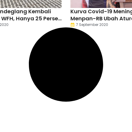
ndeglang Kembali
Kurva Covid-19 Menin
 WFH, Hanya 25 Persen
Menpan-RB Ubah Atur
ang Bertugas
Kerja ASN
 2020
7 September 2020