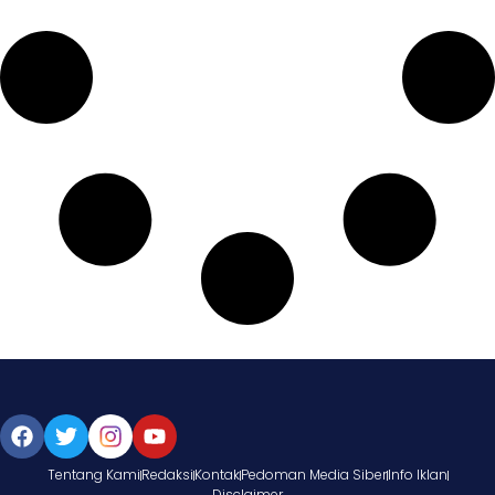
Tentang Kami
Redaksi
Kontak
Pedoman Media Siber
Info Iklan
Disclaimer