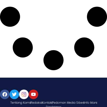
Tentang Kami
Redaksi
Kontak
Pedoman Media Siber
Info Iklan
Disclaimer