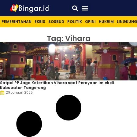
Sport & Lifestyle
PEMERINTAHAN
EKBIS
SOSBUD
POLITIK
OPINI
HUKRIM
LINGKUN
Tag: Vihara
Satpol PP Jaga Ketertiban Vihara saat Perayaan Imlek di
Kabupaten Tangerang
29 Januari 2025