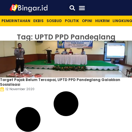
Sport & Lifestyle
PEMERINTAHAN
EKBIS
SOSBUD
POLITIK
OPINI
HUKRIM
LINGKUN
Tag: UPTD PPD Pandeglang
Target Pajak Belum Tercapai, UPTD PPD Pandeglang Galakkan
Sosialisasi
12 November 2020