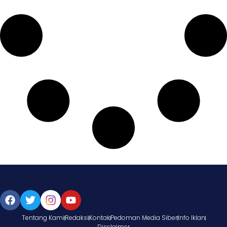
Tentang Kami
Redaksi
Kontak
Pedoman Media Siber
Info Iklan
Disclaimer