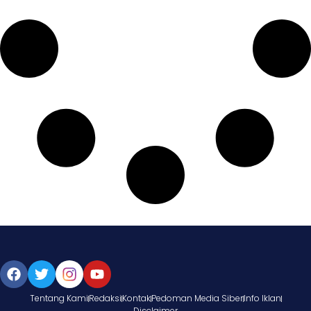
Tentang Kami
Redaksi
Kontak
Pedoman Media Siber
Info Iklan
Disclaimer