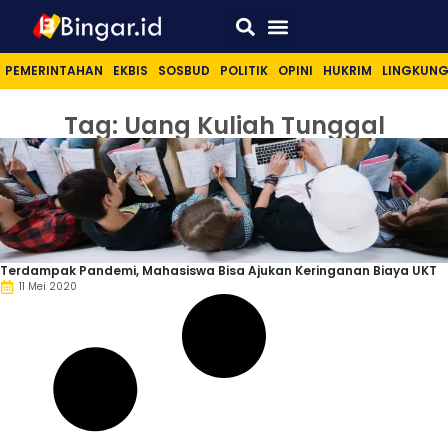
Sport & Lifestyle
PEMERINTAHAN
EKBIS
SOSBUD
POLITIK
OPINI
HUKRIM
LINGKUN
Tag: Uang Kuliah Tunggal
Terdampak Pandemi, Mahasiswa Bisa Ajukan Keringanan Biaya UKT
11 Mei 2020