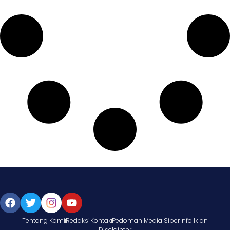
Tentang Kami
Redaksi
Kontak
Pedoman Media Siber
Info Iklan
Disclaimer