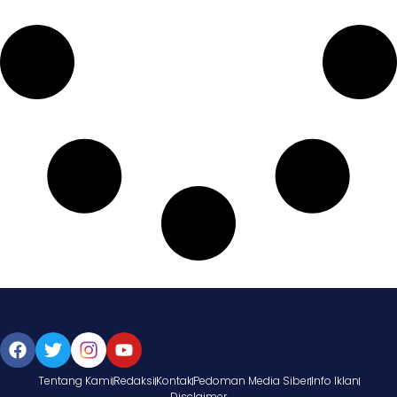
Tentang Kami
Redaksi
Kontak
Pedoman Media Siber
Info Iklan
Disclaimer