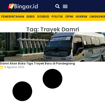
Sport & Lifestyle
PEMERINTAHAN
EKBIS
SOSBUD
POLITIK
OPINI
HUKRIM
LINGKUN
Tag: Trayek Damri
Damri Akan Buka Tiga Trayek Baru di Pandeglang
5 Agustus 2022