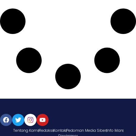
Tentang Kami
Redaksi
Kontak
Pedoman Media Siber
Info Iklan
Disclaimer