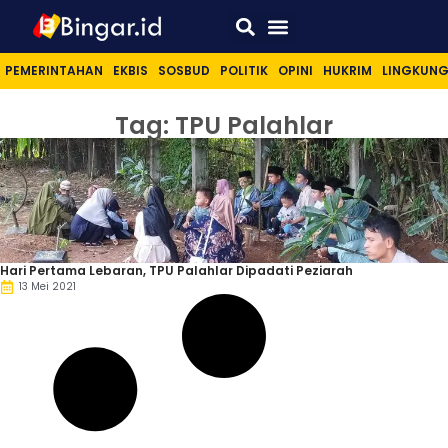
Sport & Lifestyle
PEMERINTAHAN
EKBIS
SOSBUD
POLITIK
OPINI
HUKRIM
LINGKUN
Tag: TPU Palahlar
Hari Pertama Lebaran, TPU Palahlar Dipadati Peziarah
13 Mei 2021