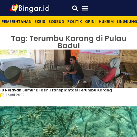
Sport & Lifestyle
PEMERINTAHAN
EKBIS
SOSBUD
POLITIK
OPINI
HUKRIM
LINGKUN
Tag: Terumbu Karang di Pulau
Badul
10 Nelayan Sumur Dilatih Transplantasi Terumbu Karang
1 April 2022