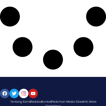
Tentang Kami
Redaksi
Kontak
Pedoman Media Siber
Info Iklan
Disclaimer