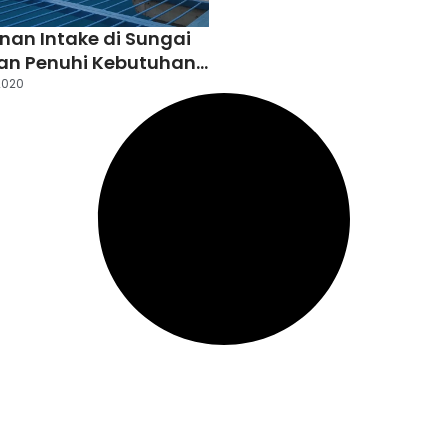
an Intake di Sungai
an Penuhi Kebutuhan
Warga Ditiga
2020
n