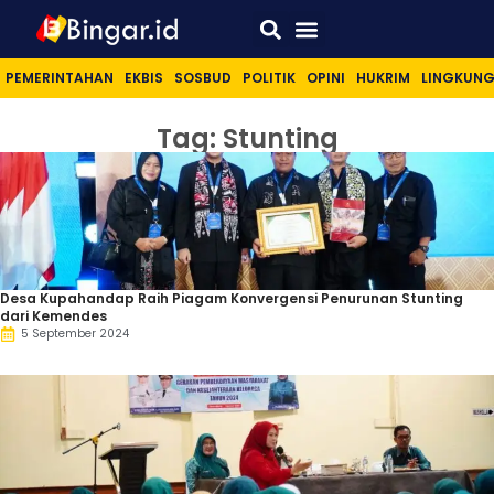
Sport & Lifestyle
PEMERINTAHAN
EKBIS
SOSBUD
POLITIK
OPINI
HUKRIM
LINGKUN
Tag: Stunting
Desa Kupahandap Raih Piagam Konvergensi Penurunan Stunting
dari Kemendes
5 September 2024