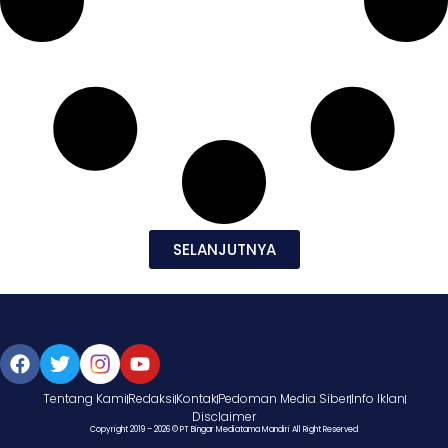
SELANJUTNYA
Tentang Kami
Redaksi
Kontak
Pedoman Media Siber
Info Iklan
Disclaimer
Copyright 2019 – 2026 © PT Bingar Mediatama Mandiri All Right Reserved