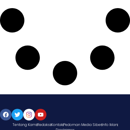
Tentang Kami
Redaksi
Kontak
Pedoman Media Siber
Info Iklan
Disclaimer