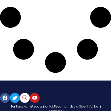
Tentang Kami
Redaksi
Kontak
Pedoman Media Siber
Info Iklan
Disclaimer