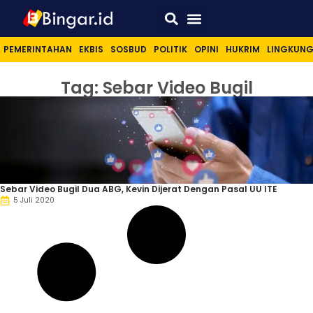
Sport & Lifestyle
PEMERINTAHAN
EKBIS
SOSBUD
POLITIK
OPINI
HUKRIM
LINGKUN
Tag: Sebar Video Bugil
Sebar Video Bugil Dua ABG, Kevin Dijerat Dengan Pasal UU ITE
5 Juli 2020