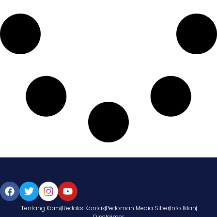
Tentang Kami
Redaksi
Kontak
Pedoman Media Siber
Info Iklan
Disclaimer