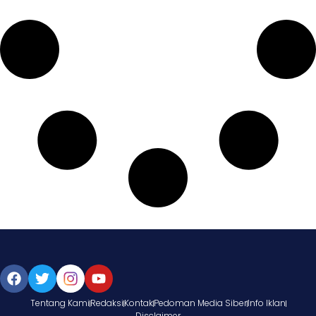
Tentang Kami
Redaksi
Kontak
Pedoman Media Siber
Info Iklan
Disclaimer