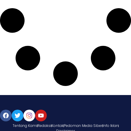
Tentang Kami
Redaksi
Kontak
Pedoman Media Siber
Info Iklan
Disclaimer