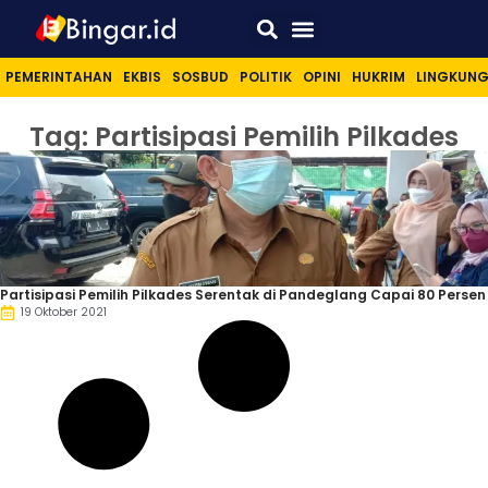
Sport & Lifestyle
PEMERINTAHAN
EKBIS
SOSBUD
POLITIK
OPINI
HUKRIM
LINGKUN
Tag: Partisipasi Pemilih Pilkades
Partisipasi Pemilih Pilkades Serentak di Pandeglang Capai 80 Persen
19 Oktober 2021