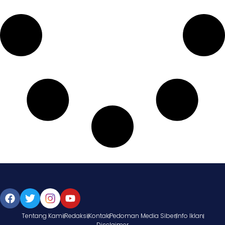
Tentang Kami
Redaksi
Kontak
Pedoman Media Siber
Info Iklan
Disclaimer