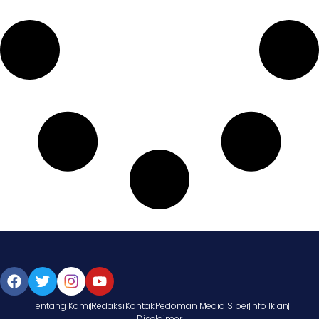
Tentang Kami
Redaksi
Kontak
Pedoman Media Siber
Info Iklan
Disclaimer