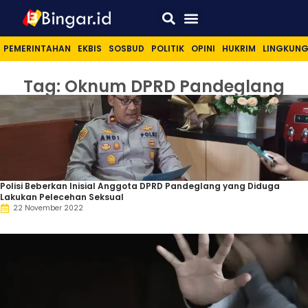
Sport & Lifestyle
PEMERINTAHAN
EKBIS
SOSBUD
POLITIK
OPINI
HUKRIM
LINGKUN
Tag: Oknum DPRD Pandeglang
Polisi Beberkan Inisial Anggota DPRD Pandeglang yang Diduga
Lakukan Pelecehan Seksual
22 November 2022