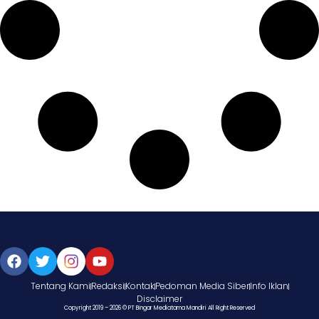
Tentang Kami
Redaksi
Kontak
Pedoman Media Siber
Info Iklan
Disclaimer
Copyright 2019 – 2026 © PT Bingar Mediatama Mandiri All Right Reserved