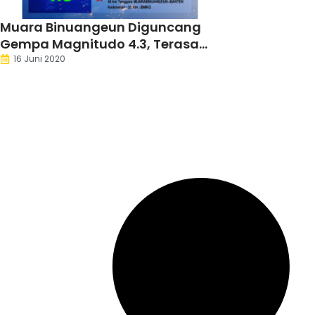
Muara Binuangeun Diguncang
Gempa Magnitudo 4.3, Terasa
Hingga Sukabumi dan Cilacap
16 Juni 2020