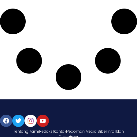
Tentang Kami
Redaksi
Kontak
Pedoman Media Siber
Info Iklan
Disclaimer